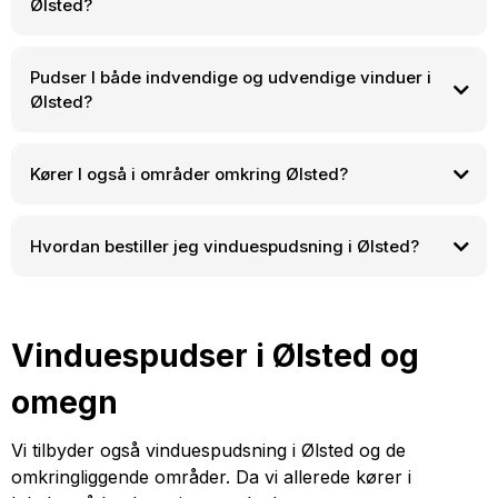
Ølsted?
Pudser I både indvendige og udvendige vinduer i
Ølsted?
Kører I også i områder omkring Ølsted?
Ølsted
Hundested
Hvordan bestiller jeg vinduespudsning i Ølsted?
Frederiksværk
Helsinge
Hillerød
Frederikssund
Jægerspris
Hornbæk
Gilleleje
+45 22 27 09 12
Vinduespudser i Ølsted og
omegn
Vi tilbyder også vinduespudsning i Ølsted og de
omkringliggende områder. Da vi allerede kører i