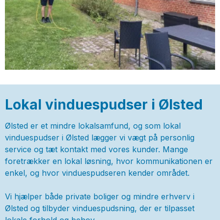
Lokal vinduespudser i Ølsted
Ølsted er et mindre lokalsamfund, og som lokal
vinduespudser i Ølsted lægger vi vægt på personlig
service og tæt kontakt med vores kunder. Mange
foretrækker en lokal løsning, hvor kommunikationen er
enkel, og hvor vinduespudseren kender området.
Vi hjælper både private boliger og mindre erhverv i
Ølsted og tilbyder vinduespudsning, der er tilpasset