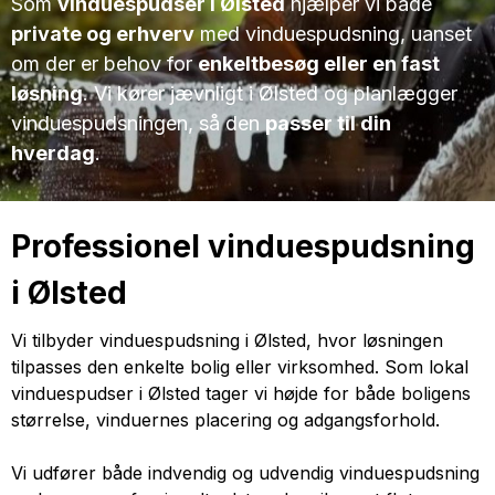
Som
vinduespudser i Ølsted
hjælper vi både
private og erhverv
med vinduespudsning, uanset
om der er behov for
enkeltbesøg eller en fast
løsning
. Vi kører jævnligt i Ølsted og planlægger
vinduespudsningen, så den
passer til din
hverdag
.
Professionel vinduespudsning
i Ølsted
Vi tilbyder vinduespudsning i Ølsted, hvor løsningen
tilpasses den enkelte bolig eller virksomhed. Som lokal
vinduespudser i Ølsted tager vi højde for både boligens
størrelse, vinduernes placering og adgangsforhold.
Vi udfører både indvendig og udvendig vinduespudsning