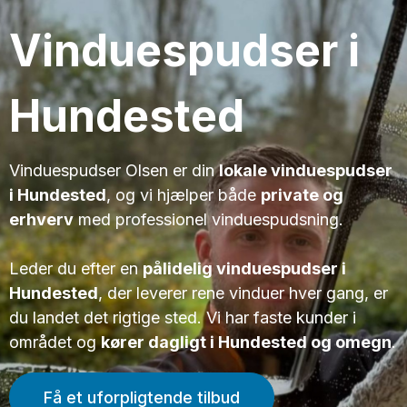
Vinduespudser i
Hundested
Vinduespudser Olsen er din
lokale vinduespudser
i Hundested
, og vi hjælper både
private og
erhverv
med professionel vinduespudsning.
Leder du efter en
pålidelig vinduespudser i
Hundested
, der leverer rene vinduer hver gang, er
du landet det rigtige sted. Vi har faste kunder i
området og
kører dagligt i Hundested og omegn
.
Få et uforpligtende tilbud