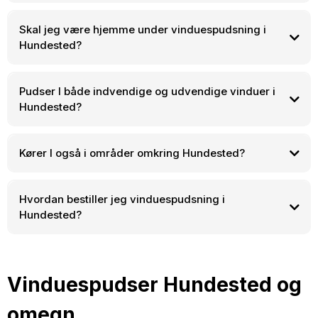
Skal jeg være hjemme under vinduespudsning i
Hundested?
Pudser I både indvendige og udvendige vinduer i
Hundested?
Kører I også i områder omkring Hundested?
Hundested
Hvordan bestiller jeg vinduespudsning i
Frederiksværk
Ølsted
Helsinge
Hillerød
Frederikssund
Jægerspris
Hundested?
Hornbæk
Gilleleje
+45 22 27 09 12
Vinduespudser Hundested og
omegn