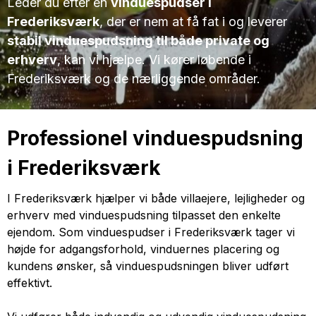
Leder du efter en
vinduespudser i
Frederiksværk
, der er nem at få fat i og leverer
stabil vinduespudsning til både private og
erhverv
, kan vi hjælpe. Vi kører løbende i
Frederiksværk og de nærliggende områder.
Professionel vinduespudsning
i Frederiksværk
I Frederiksværk hjælper vi både villaejere, lejligheder og
erhverv med vinduespudsning tilpasset den enkelte
ejendom. Som vinduespudser i Frederiksværk tager vi
højde for adgangsforhold, vinduernes placering og
kundens ønsker, så vinduespudsningen bliver udført
effektivt.