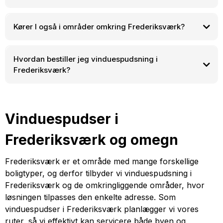
Kører I også i områder omkring Frederiksværk?
Frederiksværk
Hvordan bestiller jeg vinduespudsning i
Hundested
Ølsted
Helsinge
Hillerød
Frederikssund
Jægerspris
Frederiksværk?
Hornbæk
Gilleleje
+45 22 27 09 12
Vinduespudser i
Frederiksværk og omegn
Frederiksværk er et område med mange forskellige
boligtyper, og derfor tilbyder vi vinduespudsning i
Frederiksværk og de omkringliggende områder, hvor
løsningen tilpasses den enkelte adresse. Som
vinduespudser i Frederiksværk planlægger vi vores
ruter, så vi effektivt kan servicere både byen og