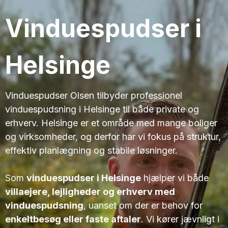
Vinduespudser i
Helsinge
Vinduespudser Olsen tilbyder professionel
vinduespudsning i Helsinge til både private og
erhverv. Helsinge er et område med mange boliger
og virksomheder, og derfor har vi fokus på struktur,
effektiv planlægning og stabile løsninger.
Som
vinduespudser i Helsinge
hjælper vi både
villaejere, lejligheder og erhverv med
vinduespudsning
, uanset om der er behov for
enkeltbesøg eller faste aftaler
. Vi kører jævnligt i