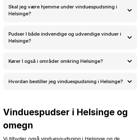
Skal jeg være hjemme under vinduespudsning i
Helsinge?
Pudser I både indvendige og udvendige vinduer i
Helsinge?
Kører I også i områder omkring Helsinge?
Helsinge
Hundested
Hvordan bestiller jeg vinduespudsning i Helsinge?
Frederiksværk
Ølsted
Hillerød
Frederikssund
Jægerspris
Hornbæk
Gilleleje
+45 22 27 09 12
Vinduespudser i Helsinge og
omegn
Vi tilbyder også vinduespudsning i Helsinge og de